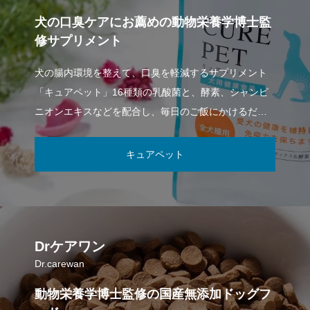
犬の口臭ケアにお薦めの動物栄養学博士監
修サプリメント
犬の腸内環境を整えて、口臭を軽減するサプリメント
「キュアペット」16種類の乳酸菌と、酵素、シャンピ
ニオンエキスなどを配合し、毎日のご飯にかけるだけ
で、与えることができます。キュアペット
キュアペット
Drケアワン
Dr.carewan
動物栄養学博士監修の国産無添加ドッグフ