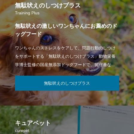
無駄吠えのしつけプラス
Training Plus
無駄吠えの激しいワンちゃんにお薦めのド
ッグフード
ワンちゃんのストレスをケアして、問題行動のしつけ
をサポートする「無駄吠えのしつけプラス」動物栄養
学博士監修の国産無添加ドッグフードで、留守番など
が多いワンちゃんにお薦めです。無駄吠えの
無駄吠えのしつけプラス
キュアペット
curepet